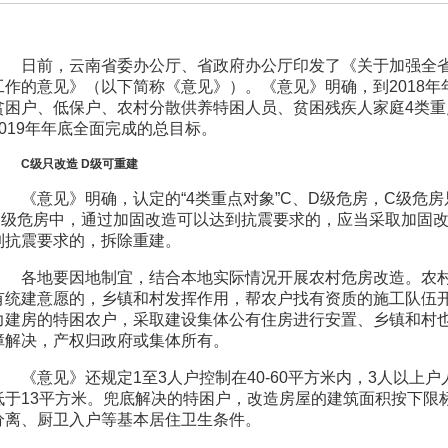
日前，云南省委办公厅、省政府办公厅印发了《关于加强全
工作的意见》（以下简称《意见》）。《意见》明确，到2018
贫困户、低保户、农村分散供养特困人员、贫困残疾人家庭4类重
2019年年底全面完成的总目标。
C级只改造 D级可重建
《意见》明确，认定的“4类重点对象”C、D级危房，C级危
D级危房中，通过加固改造可以达到抗震要求的，应当采取加固
到抗震要求的，拆除重建。
各地要因地制宜，结合本地实际情况开展农村危房改造。农
有统建意愿的，乡镇和村发挥作用，帮农户找有资质的施工队伍
力建房的特困农户，采取建设集体公有住房进行安置、乡镇和村
障解决，产权归政府或集体所有。
《意见》还规定1至3人户控制在40-60平方米内，3人以上
低于13平方米。兜底解决的特困户，改造房屋的建筑面积按下限
分离、厨卫入户等基本居住卫生条件。