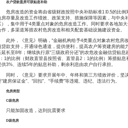
农户贷款盖房可获贴息补助
危房改造的资金将由省级财政按照中央补助标准1∶0.5的比
危房存量及改造工作绩效、政策支持、措施保障等因素，与中央
区），集中用于4类重点对象的危房改造工作。同时要求各地加
合作，多渠道筹措农村危房改造和相关配套基础设施建设资金。
此外，《意见》明确，“金融机构给予4类重点对象农村危房
惠贷款支持，开通绿色通道，提供便利，提高农户筹资建房的能力
长延长至8年；继续执行原“三级政府分还”的农危改金融信贷贴息
1：1的比例（财政直管县按照省、直管县2：1的比例）筹措贴息
提供3%、连续5年的贴息补助，剩余利息由农户自行承担。
同时，《意见》要求开展年中、年终和第三方绩效评价，坚
要“建房保证金”、“回扣”、“手续费”等违规、违纪、违法行为。
危房类型
C级危房
只能加固改造，达到抗震要求
D级危房