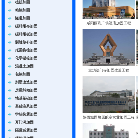
植筋加固
粘钢加固
隧道加固
咸阳丽彩广场酒店加固工程
碳纤维布加固
碳纤维板加固
裂缝修补加固
托梁换柱加固
化学锚栓加固
混凝土加固
宝鸡法门寺加固改造工程
包钢加固
别墅改造加固
房屋纠倾加固
地基基础加固
基础注浆加固
学校抗震加固
陕西城固燎原航空实业加固工程
开门洞加固
隔震减震加固