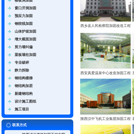
楼板洞加固
窗口开洞加固
预应力加固
钢绞线加固
西乡县人民检察院加固改造工程
山体护坡加固
增大截面加固
剪力墙纠偏
梁板墙柱加固
专业破碎
静力拆除
西安真爱温泉中心改造加固工程
钢结构楼梯
钢结构加层
新建钢结构
设计施工图纸
施工项目
陕西汉中飞机工业集团加固工程
联系方式