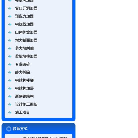
楼板洞加固
窗口开洞加固
预应力加固
钢绞线加固
山体护坡加固
增大截面加固
剪力墙纠偏
梁板墙柱加固
专业破碎
静力拆除
钢结构楼梯
钢结构加层
新建钢结构
设计施工图纸
施工项目
联系方式