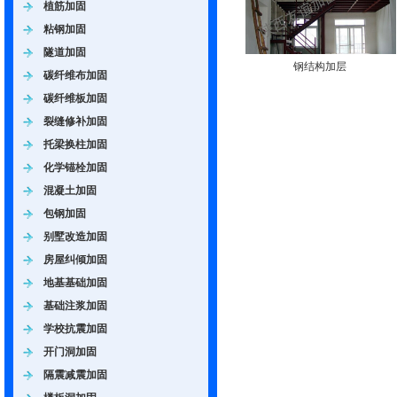
植筋加固
粘钢加固
隧道加固
钢结构加层
碳纤维布加固
碳纤维板加固
裂缝修补加固
托梁换柱加固
化学锚栓加固
混凝土加固
包钢加固
别墅改造加固
房屋纠倾加固
地基基础加固
基础注浆加固
学校抗震加固
开门洞加固
隔震减震加固