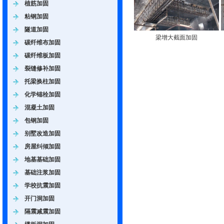
植筋加固
粘钢加固
隧道加固
梁增大截面加固
碳纤维布加固
碳纤维板加固
裂缝修补加固
托梁换柱加固
化学锚栓加固
混凝土加固
包钢加固
别墅改造加固
房屋纠倾加固
地基基础加固
基础注浆加固
学校抗震加固
开门洞加固
隔震减震加固