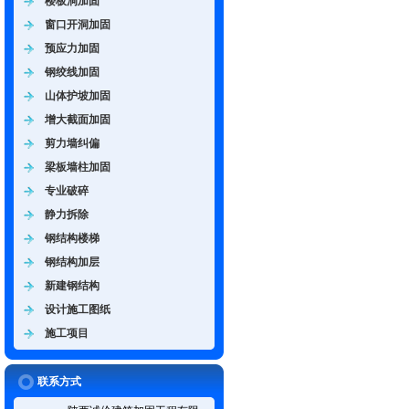
楼板洞加固
窗口开洞加固
预应力加固
钢绞线加固
山体护坡加固
增大截面加固
剪力墙纠偏
梁板墙柱加固
专业破碎
静力拆除
钢结构楼梯
钢结构加层
新建钢结构
设计施工图纸
施工项目
联系方式