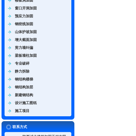
楼板洞加固
窗口开洞加固
预应力加固
钢绞线加固
山体护坡加固
增大截面加固
剪力墙纠偏
梁板墙柱加固
专业破碎
静力拆除
钢结构楼梯
钢结构加层
新建钢结构
设计施工图纸
施工项目
联系方式