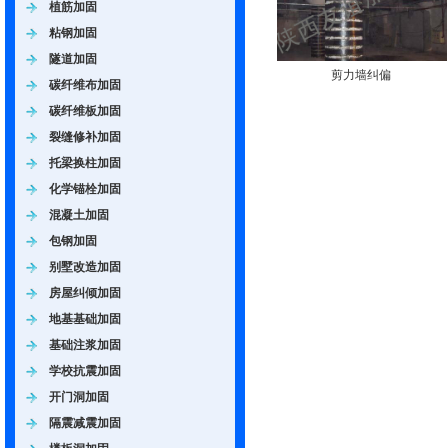
植筋加固
粘钢加固
隧道加固
剪力墙纠偏
碳纤维布加固
碳纤维板加固
裂缝修补加固
托梁换柱加固
化学锚栓加固
混凝土加固
包钢加固
别墅改造加固
房屋纠倾加固
地基基础加固
基础注浆加固
学校抗震加固
开门洞加固
隔震减震加固