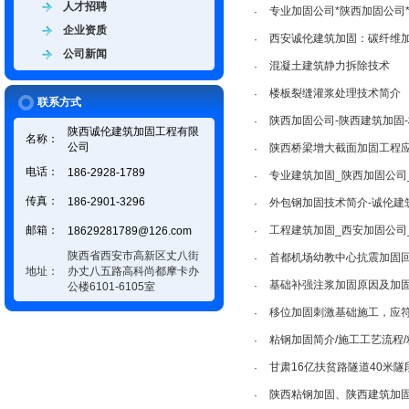
人才招聘
专业加固公司*陕西加固公司
·
企业资质
西安诚伦建筑加固：碳纤维
·
公司新闻
混凝土建筑静力拆除技术
·
楼板裂缝灌浆处理技术简介
·
联系方式
陕西加固公司-陕西建筑加固
·
陕西诚伦建筑加固工程有限
名称：
公司
陕西桥梁增大截面加固工程
·
电话：
186-2928-1789
专业建筑加固_陕西加固公司
·
传真：
186-2901-3296
外包钢加固技术简介-诚伦建
·
邮箱：
工程建筑加固_西安加固公司
18629281789@126.com
·
陕西省西安市高新区丈八街
首都机场幼教中心抗震加固
·
地址：
办丈八五路高科尚都摩卡办
基础补强注浆加固原因及加
·
公楼6101-6105室
移位加固刺激基础施工，应
·
粘钢加固简介/施工工艺流程
·
甘肃16亿扶贫路隧道40米隧
·
陕西粘钢加固、陕西建筑加固
·