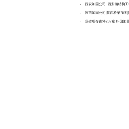
西安加固公司_西安钢结构工
·
陕西加固公司|陕西桥梁加固
·
我省现存古塔287座 纠偏加
·