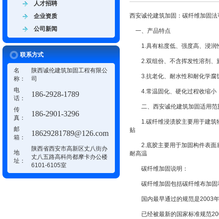
人才招聘
西安诚伦建筑加固：碳纤维加固法
企业资质
公司新闻
一、产品特点
1.具有粘度低、强度高、浸润
联系方式
2.双组份、不含挥发性溶剂、
名
陕西诚伦建筑加固工程有限公
3.抗老化、耐水性和耐化学腐
称：
司
电
4.常温固化、硬化过程收缩小
186-2928-1789
话：
二、西安诚伦建筑加固适用范
传
186-2901-3296
真：
1.碳纤维浸渍胶主要用于建筑物
邮
贴
18629281789@126.com
箱：
2.底胶主要用于加固构件表面底
陕西省西安市高新区丈八街办
地
耐高温
丈八五路高科尚都摩卡办公楼
址：
6101-6105室
碳纤维加固说明：
碳纤维加固包括碳纤维布加固和
国内最早通过的规范是2003年《
已经被最新的国家标准规范2006《