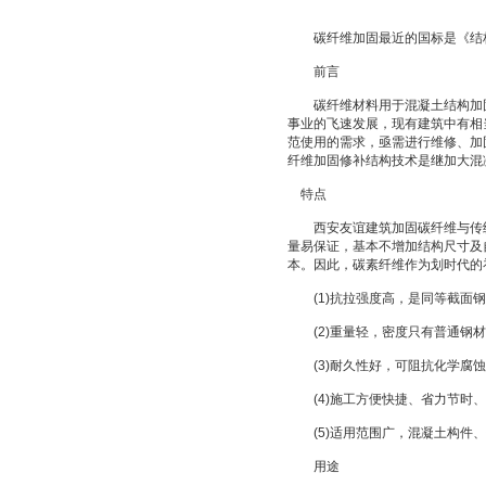
碳纤维加固最近的国标是《结构加固修
前言
碳纤维材料用于混凝土结构加固
事业的飞速发展，现有建筑中有相
范使用的需求，亟需进行维修、加
纤维加固修补结构技术是继加大混
特点
西安友谊建筑加固碳纤维与传统
量易保证，基本不增加结构尺寸及
本。因此，碳素纤维作为划时代的
(1)抗拉强度高，是同等截面钢材
(2)重量轻，密度只有普通钢材的
(3)耐久性好，可阻抗化学腐蚀
(4)施工方便快捷、省力节时、
(5)适用范围广，混凝土构件、
用途