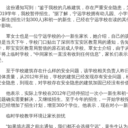
这份通知写到：“鉴于我校的几栋建筑，存在严重安全隐患，为确
2019学年，我校暂停招生。”据了解，宁远学校拥有幼儿园、小
一新生(招生计划300人)和初一的新生，已经在宁远学校在读的
件影响。
覃女士也是一位宁远学校的小一新生家长，她介绍，自己的孩
但是当天下午，学校门口贴出了深圳市宝安区教育局的通知，告
学，即宝安区教育局暂借的原石岩成人学校。覃女士介绍，由于从
子将上临时学校，“中间家长一直没有收到任何信息”，家长们表
受。
至于学校建筑存在什么样的安全问题，该学校相关负责人昨日
楼体质量，从2012年开始，学校的建筑已经发现存有安全问题
安全隐患，到现在，对学校存在安全隐患的建筑加固已经没有价
他表示，实际上学校在2012年已经停招过一次小一新生和初
问题确实需要解决，又继续招生。至于今年的招生，一开始学校报
门已经增加了招生计划，增至300个学位。他表示，现在对小一
临时学校教学环境让家长担忧
“如果填志愿之前出通知，我们都不会选择宁远”，裴先生认