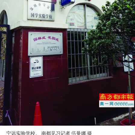
宁远实验学校。 南都见习记者 伍曼娜 摄