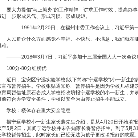
要大力提倡“马上就办”的工作精神，讲求工作时效，提高办
市进一步形成风气、形成习惯、形成规矩。
———1991年2月20日，在福州市委工作会议上，习近平第
人民群众什么方面感觉不幸福、不快乐、不满意，我们就在哪
解难。
———2018年3月7日，习近平参加十三届全国人大一次会
100分-80分红榜优
近日，宝安区宁远实验学校(以下简称“宁远学校”)小一新生
却宣布暂停招生。学校张贴通知称，暂停招生是因为学校几栋建
教育局暂借址原石岩成人学校招收填报宁远学校的小一新生，并
目前符合办学安全条件，学校以安全为由停止招生不能成立。
学校：楼体存在重大安全隐患
据宁远学校小一新生家长裴先生介绍，是从4月20日开始填
续至5月2日，其间宁远学校并未告知家长将暂停招生。到了5月3
长学校暂停招生，此时家长们已经无法为孩子更改填报好的志愿