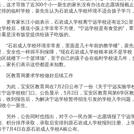
长，这才导致了近300个小一新生的家长没有办法在志愿填报截
安排的临时学校，裴先生认为石岩成人学校环境不适合孩子学习
更有家长汪小姐表示，石岩成人学校离宁远学校还有近3公里
改学校后，接送小孩上学非常不方便。“宁远学校是有食堂的”，
来看是没有饭堂提供给孩子吃饭的。
“石岩成人学校环境非常差，里面是几十年前的教学楼”，裴
里，安全也一样得不到保障，“现在石岩成人学校根本就不是学校
动区就楼下一个篮球场”，至于自己的孩子会在临时学校读几年，
久，家长们表示这些都是未知数。
区教育局要求学校做好后续工作
为此，宝安区教育局在7月2日公布了一份《关于宁远实验学
在宁远学校校门口。公告显示，5月2日，宝安区教育局第6学区
告，收到报告后，为解决宁远学校暂停招生引发的学校入学问题
招收小一新生。
另外，公告同时也指出，对于小一民办第一志愿填报了宁远学
别、积分排序录取，录取后安排到原石岩成人学校报到注册、上
将于7月4日在原石岩成人学校A栋公布。