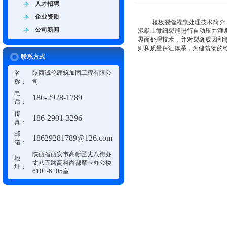
人才招聘
企业资质
楼板裂缝灌浆处理技术简介
公司新闻
混凝土微细裂缝进行自动压力灌
界面处理技术，并对裂缝成因和
则和质量保证体系，为建筑物的
联系方式
名
陕西诚伦建筑加固工程有限公
称：
司
电
186-2928-1789
话：
传
186-2901-3296
真：
邮
18629281789@126.com
箱：
陕西省西安市高新区丈八街办
地
丈八五路高科尚都摩卡办公楼
址：
6101-6105室