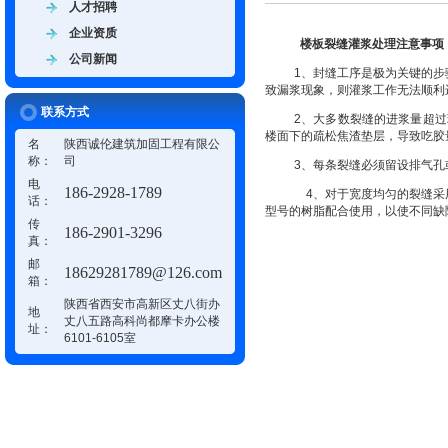
人才招聘
企业资质
楼板裂缝灌浆处理注意事项
公司新闻
1
、封缝工序是极为关键的步
致漏浆现象，则灌浆工作无法顺利
联系方式
2
、大多数裂缝的进浆量超过
楼面下的疏松焦渣垫层，导致吃胶
名
陕西诚伦建筑加固工程有限公
称：
司
3
、每条裂缝必须留设排气孔
电
186-2928-1789
4
、对于宽度均匀的裂缝采
话：
型号的树脂配合使用，以使不同缺
传
186-2901-3296
真：
邮
18629281789@126.com
箱：
陕西省西安市高新区丈八街办
地
丈八五路高科尚都摩卡办公楼
址：
6101-6105室