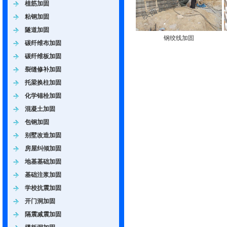
植筋加固
粘钢加固
隧道加固
钢绞线加固
碳纤维布加固
碳纤维板加固
裂缝修补加固
托梁换柱加固
化学锚栓加固
混凝土加固
包钢加固
别墅改造加固
房屋纠倾加固
地基基础加固
基础注浆加固
学校抗震加固
开门洞加固
隔震减震加固