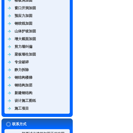
楼板洞加固
窗口开洞加固
预应力加固
钢绞线加固
山体护坡加固
增大截面加固
剪力墙纠偏
梁板墙柱加固
专业破碎
静力拆除
钢结构楼梯
钢结构加层
新建钢结构
设计施工图纸
施工项目
联系方式