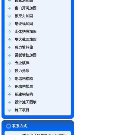
楼板洞加固
窗口开洞加固
预应力加固
钢绞线加固
山体护坡加固
增大截面加固
剪力墙纠偏
梁板墙柱加固
专业破碎
静力拆除
钢结构楼梯
钢结构加层
新建钢结构
设计施工图纸
施工项目
联系方式