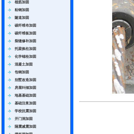
植筋加固
粘钢加固
隧道加固
碳纤维布加固
碳纤维板加固
裂缝修补加固
托梁换柱加固
化学锚栓加固
混凝土加固
包钢加固
别墅改造加固
房屋纠倾加固
地基基础加固
基础注浆加固
学校抗震加固
开门洞加固
隔震减震加固