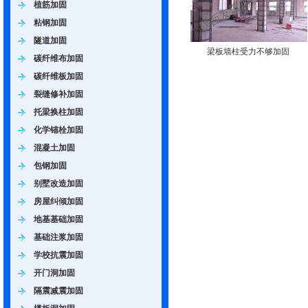
植筋加固
粘钢加固
隧道加固
梁板墙柱受力不够加固
碳纤维布加固
碳纤维板加固
裂缝修补加固
托梁换柱加固
化学锚栓加固
混凝土加固
包钢加固
别墅改造加固
房屋纠倾加固
地基基础加固
基础注浆加固
学校抗震加固
开门洞加固
隔震减震加固