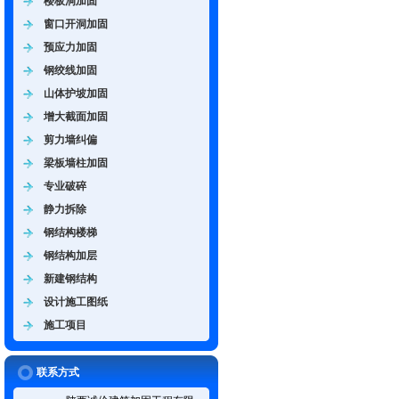
楼板洞加固
窗口开洞加固
预应力加固
钢绞线加固
山体护坡加固
增大截面加固
剪力墙纠偏
梁板墙柱加固
专业破碎
静力拆除
钢结构楼梯
钢结构加层
新建钢结构
设计施工图纸
施工项目
联系方式