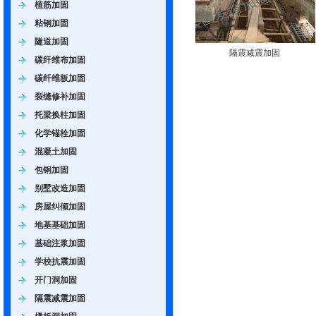
植筋加固
粘钢加固
隧道加固
隔震减震加固
碳纤维布加固
碳纤维板加固
裂缝修补加固
托梁换柱加固
化学锚栓加固
混凝土加固
包钢加固
别墅改造加固
房屋纠倾加固
地基基础加固
基础注浆加固
学校抗震加固
开门洞加固
隔震减震加固