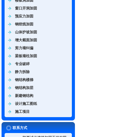
楼板洞加固
窗口开洞加固
预应力加固
钢绞线加固
山体护坡加固
增大截面加固
剪力墙纠偏
梁板墙柱加固
专业破碎
静力拆除
钢结构楼梯
钢结构加层
新建钢结构
设计施工图纸
施工项目
联系方式