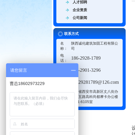
人才招聘
企业资质
公司新闻
联系方式
名
陕西诚伦建筑加固工程有限公
称：
司
电
186-2928-1789
话：
传
186-2901-3296
请您留言
真：
邮
18629281789@126.com
曹总18602973229
箱：
陕西省西安市高新区丈八街办
地
丈八五路高科尚都摩卡办公楼
址：
6101-6105室