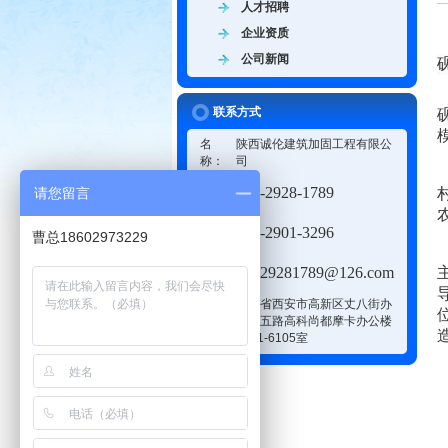
人才招聘
企业资质
公司新闻
联系方式
名
陕西诚伦建筑加固工程有限公
称：
司
电
186-2928-1789
请您留言
话：
传
186-2901-3296
曹总18602973229
真：
邮
18629281789@126.com
箱：
陕西省西安市高新区丈八街办
地
丈八五路高科尚都摩卡办公楼
址：
6101-6105室