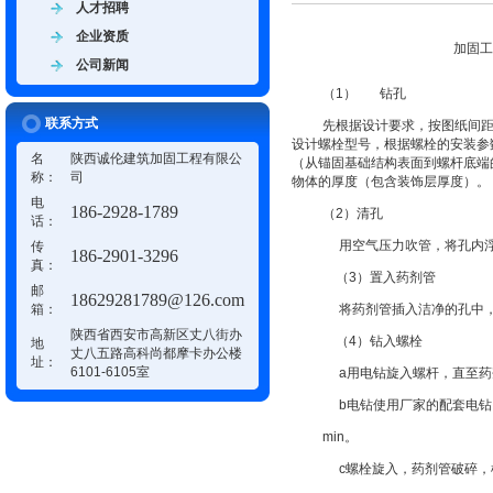
人才招聘
企业资质
加固工程《友谊》帮
公司新闻
（1）
钻孔
联系方式
先根据设计要求，按图纸间
设计螺栓型号，根据螺栓的安装参
名
陕西诚伦建筑加固工程有限公
（从锚固基础结构表面到螺杆底端
称：
司
物体的厚度（包含装饰层厚度）。
电
186-2928-1789
（
2
）清孔
话：
用空气压力吹管，将孔内
传
186-2901-3296
真：
（
3
）置入药剂管
邮
18629281789@126.com
箱：
将药剂管插入洁净的孔中
陕西省西安市高新区丈八街办
（
4
）钻入螺栓
地
丈八五路高科尚都摩卡办公楼
址：
6101-6105室
a
用电钻旋入螺杆，直至药
b
电钻使用厂家的配套电钻
min
。
c
螺栓旋入，药剂管破碎，