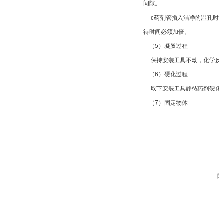
间隙。
d
药剂管插入洁净的湿孔时
待时间必须加倍。
（
5
）凝胶过程
保持安装工具不动，化学
（
6
）硬化过程
取下安装工具静待药剂硬
（
7
）固定物体