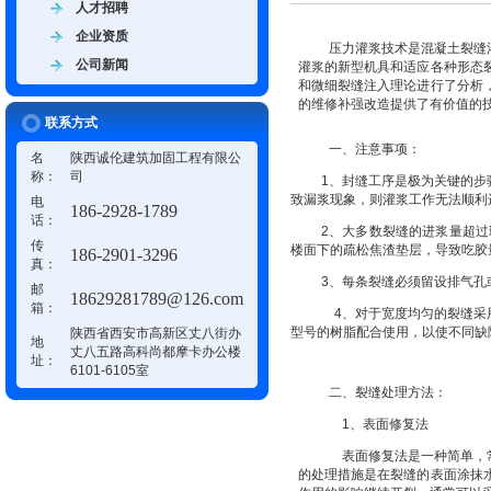
人才招聘
企业资质
压力灌浆技术是混凝土裂缝
公司新闻
灌浆的新型机具和适应各种形态
和微细裂缝注入理论进行了分析
的维修补强改造提供了有价值的
联系方式
一、注意事项：
名
陕西诚伦建筑加固工程有限公
称：
司
1、封缝工序是极为关键的
致漏浆现象，则灌浆工作无法顺利
电
186-2928-1789
话：
2、大多数裂缝的进浆量超过
传
楼面下的疏松焦渣垫层，导致吃胶
186-2901-3296
真：
3、每条裂缝必须留设排气孔
邮
18629281789@126.com
箱：
4、对于宽度均匀的裂缝采
型号的树脂配合使用，以使不同缺
陕西省西安市高新区丈八街办
地
丈八五路高科尚都摩卡办公楼
址：
6101-6105室
二、裂缝处理方法：
1、表面修复法
表面修复法是一种简单，常
的处理措施是在裂缝的表面涂抹