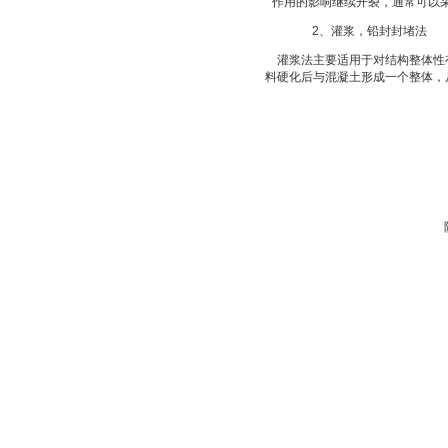
作用的影响继续开裂，通常可以
2、灌浆，铅封封堵法
灌浆法主要适用于对结构整体性
料硬化后与混凝土形成一个整体，