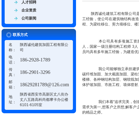
人才招聘
企业资质
陕西诚伦建筑工程有限公司
公司新闻
工经验，使公司在建筑物结构改
程、为梁柱移位、剪力墙移位、楼
联系方式
本公司具有多项施工资质和
名
陕西诚伦建筑加固工程有限公
人，国家一级注册结构工程师 3人
称：
司
员均具有多年施工经验，为建造优
电
186-2928-1789
话：
我公司能够独立承担建筑拆
传
186-2901-3296
碳纤维加固、加大截面加固、梁柱
真：
楼梯、各种钢结构加层、钢绞线加
邮
18629281789@126.com
体护坡加固、市政工程、墙体喷射
箱：
陕西省西安市高新区丈八街办
地
丈八五路高科尚都摩卡办公楼
我们本着“追求完美，创造
址：
6101-6105室
需求为第一,想客户之所想,解客户
的精品之师。