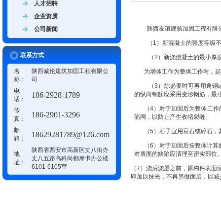
人才招聘
企业资质
陕西友谊建筑加固工程有限
公司新闻
（1）新混凝土的强度等级不
联系方式
（2）新浇混凝土的最小厚度
名
陕西诚伦建筑加固工程有限公
为增体工作为整体工作时，起
称：
司
（3）除必要时可再用角钢或
电
186-2928-1789
的纵向钢筋应采用变形钢筋，最小
话：
（4）对于加固后为整体工作
传
186-2901-3296
筋网，以防止产生收缩裂缝。
真：
邮
（5）石子宜用豆石或碎石，其
18629281789@126.com
箱：
（6）对于加固后按整体计算
陕西省西安市高新区丈八街办
地
对表面的缺陷应清理至密实部位
丈八五路高科尚都摩卡办公楼
址：
6101-6105室
（7）浇后浇层之前，原构件表面
即加以抹光，不再另做面层，以减