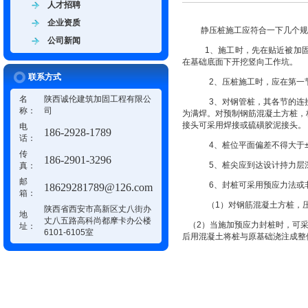
人才招聘
企业资质
静压桩施工应符合一下几个规
公司新闻
1、施工时，先在贴近被加
在基础底面下开挖竖向工作坑。
联系方式
2、压桩施工时，应在第一
名
陕西诚伦建筑加固工程有限公
3、对钢管桩，其各节的连
称：
司
为满焊。对预制钢筋混凝土方桩，
接头可采用焊接或硫磺胶泥接头。
电
186-2928-1789
话：
4、桩位平面偏差不得大于±
传
186-2901-3296
5、桩尖应到达设计持力层深
真：
邮
6、封桩可采用预应力法或
18629281789@126.com
箱：
（1）对钢筋混凝土方桩，压
陕西省西安市高新区丈八街办
地
丈八五路高科尚都摩卡办公楼
（2）当施加预应力封桩时，可采
址：
6101-6105室
后用混凝土将桩与原基础浇注成整