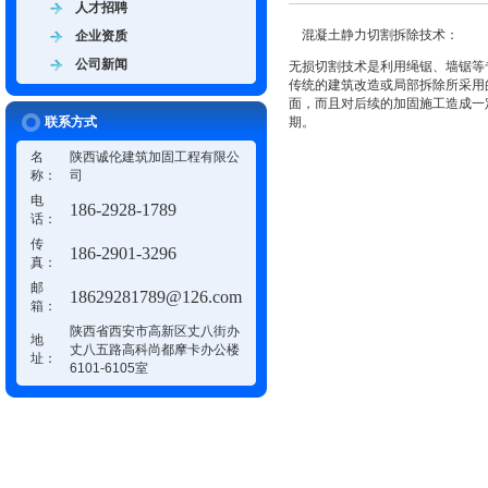
人才招聘
混凝土静力切割拆除技术：
企业资质
公司新闻
无损切割技术是利用绳锯、墙锯等
传统的建筑改造或局部拆除所采用
面，而且对后续的加固施工造成一
联系方式
期。
名
陕西诚伦建筑加固工程有限公
称：
司
电
186-2928-1789
话：
传
186-2901-3296
真：
邮
18629281789@126.com
箱：
陕西省西安市高新区丈八街办
地
丈八五路高科尚都摩卡办公楼
址：
6101-6105室