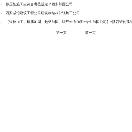
静压桩施工应符合哪些规定？西安加固公司
·
西安诚伦建筑工程公司建筑物结构补强施工公司
·
【锚栓加固、植筋加固、包钢加固、碳纤维布加固=专业加固公司】=陕西诚伦建
·
第一页
前一页