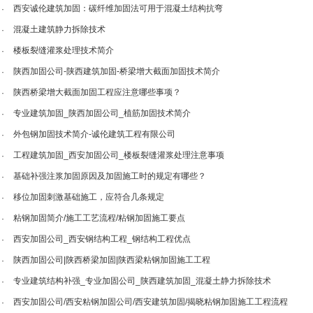
西安诚伦建筑加固：碳纤维加固法可用于混凝土结构抗弯
·
混凝土建筑静力拆除技术
·
楼板裂缝灌浆处理技术简介
·
陕西加固公司-陕西建筑加固-桥梁增大截面加固技术简介
·
陕西桥梁增大截面加固工程应注意哪些事项？
·
专业建筑加固_陕西加固公司_植筋加固技术简介
·
外包钢加固技术简介-诚伦建筑工程有限公司
·
工程建筑加固_西安加固公司_楼板裂缝灌浆处理注意事项
·
基础补强注浆加固原因及加固施工时的规定有哪些？
·
移位加固刺激基础施工，应符合几条规定
·
粘钢加固简介/施工工艺流程/粘钢加固施工要点
·
西安加固公司_西安钢结构工程_钢结构工程优点
·
陕西加固公司|陕西桥梁加固|陕西梁粘钢加固施工工程
·
专业建筑结构补强_专业加固公司_陕西建筑加固_混凝土静力拆除技术
·
西安加固公司/西安粘钢加固公司/西安建筑加固/揭晓粘钢加固施工工程流程
·