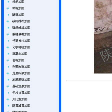
植筋加固
粘钢加固
隧道加固
碳纤维布加固
碳纤维板加固
裂缝修补加固
托梁换柱加固
化学锚栓加固
混凝土加固
包钢加固
别墅改造加固
房屋纠倾加固
地基基础加固
基础注浆加固
学校抗震加固
开门洞加固
隔震减震加固