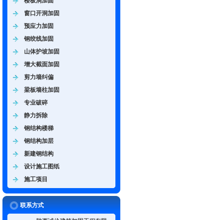
楼板洞加固
窗口开洞加固
预应力加固
钢绞线加固
山体护坡加固
增大截面加固
剪力墙纠偏
梁板墙柱加固
专业破碎
静力拆除
钢结构楼梯
钢结构加层
新建钢结构
设计施工图纸
施工项目
联系方式