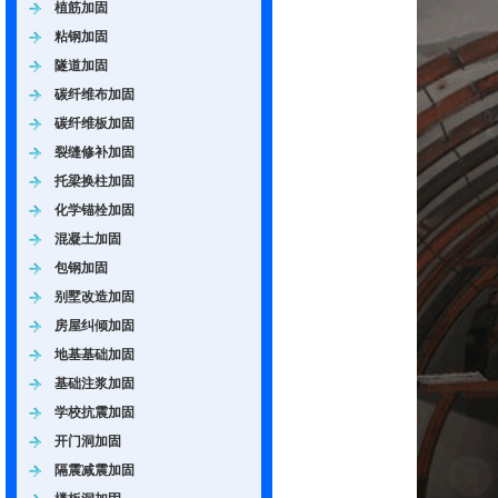
植筋加固
粘钢加固
隧道加固
碳纤维布加固
碳纤维板加固
裂缝修补加固
托梁换柱加固
化学锚栓加固
混凝土加固
包钢加固
别墅改造加固
房屋纠倾加固
地基基础加固
基础注浆加固
学校抗震加固
开门洞加固
隔震减震加固