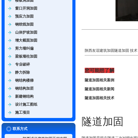
楼板洞加固
窗口开洞加固
预应力加固
钢绞线加固
山体护坡加固
增大截面加固
剪力墙纠偏
陕西友谊建筑加固隧道加固 技术
梁板墙柱加固
专业破碎
您可能想了解
静力拆除
隧道加固相关案例
钢结构楼梯
钢结构加层
隧道加固相关新闻
新建钢结构
隧道加固相关技术
设计施工图纸
施工项目
隧道加固
联系方式