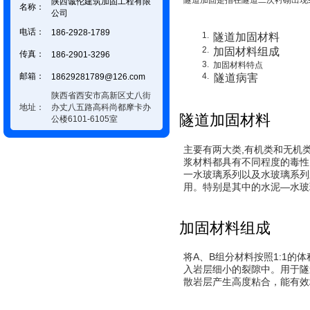
隧道加固是指在隧道二次衬砌出现
陕西诚伦建筑加固工程有限
名称：
公司
电话：
186-2928-1789
隧道加固材料
加固材料组成
传真：
186-2901-3296
加固材料特点
邮箱：
18629281789@126.com
隧道病害
陕西省西安市高新区丈八街
地址：
办丈八五路高科尚都摩卡办
隧道加固材料
公楼6101-6105室
主要有两大类,有机类和无机
浆材料都具有不同程度的毒性,
一水玻璃系列以及水玻璃系列
用。特别是其中的水泥—水玻
加固材料组成
将A、B组分材料按照1:1
入岩层细小的裂隙中。用于隧
散岩层产生高度粘合，能有效