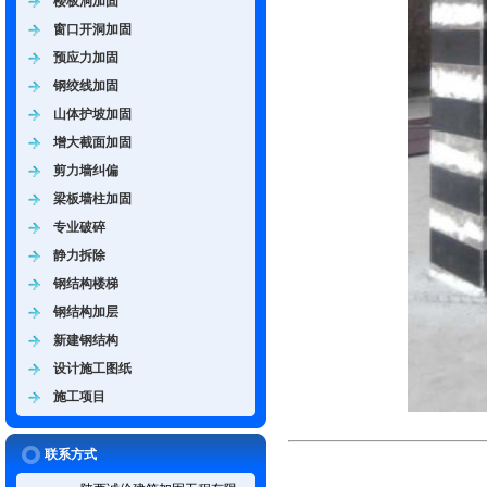
楼板洞加固
窗口开洞加固
预应力加固
钢绞线加固
山体护坡加固
增大截面加固
剪力墙纠偏
梁板墙柱加固
专业破碎
静力拆除
钢结构楼梯
钢结构加层
新建钢结构
设计施工图纸
施工项目
联系方式