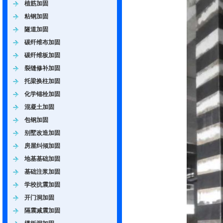
植筋加固
粘钢加固
隧道加固
碳纤维布加固
碳纤维板加固
裂缝修补加固
托梁换柱加固
化学锚栓加固
混凝土加固
包钢加固
别墅改造加固
房屋纠倾加固
地基基础加固
基础注浆加固
学校抗震加固
开门洞加固
隔震减震加固