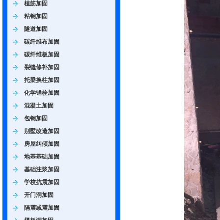
植筋加固
粘钢加固
隧道加固
碳纤维布加固
碳纤维板加固
裂缝修补加固
托梁换柱加固
化学锚栓加固
混凝土加固
包钢加固
别墅改造加固
房屋纠倾加固
地基基础加固
基础注浆加固
学校抗震加固
开门洞加固
隔震减震加固