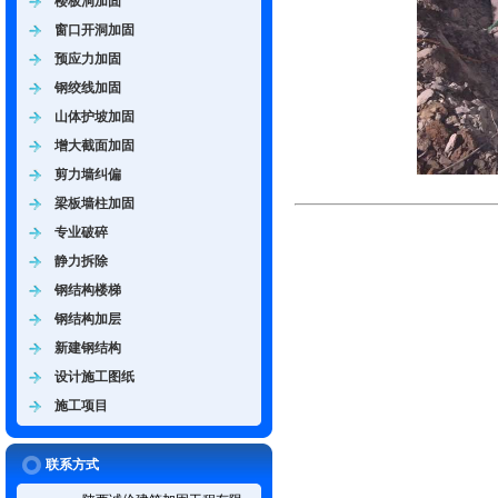
楼板洞加固
窗口开洞加固
预应力加固
钢绞线加固
山体护坡加固
增大截面加固
剪力墙纠偏
梁板墙柱加固
专业破碎
静力拆除
钢结构楼梯
钢结构加层
新建钢结构
设计施工图纸
施工项目
联系方式