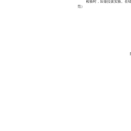
检验时，应做拉拔实验。在
范）