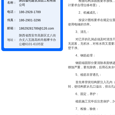
陕西诚伦建筑加固工程有限
根据结构加固图要求放线
名称：
公司
计要求合理位移布置）。
电话：
186-2928-1789
2
、机械成孔：
传真：
按设计图纸要求在规定位
186-2901-3296
使用电锤的功率。
邮箱：
18629281789@126.com
3
、清孔：
陕西省西安市高新区丈八街
对已开的孔洞必须及时清洗
地址：
办丈八五路高科尚都摩卡办
无泥浆，无积水，对有水而又需要
公楼6101-6105室
壁干净。
4
、钢筋处理：
钢筋锚固部分要清除表面锈
锈蚀严重，要先除锈，后用石灰水
5
、植筋非穿透孔：
首先将管状结构胶注入孔内
转，使结构胶从孔口溢出，排出孔
6
、固定，养护：
植筋施工完毕后注意保护，
2
7
、检验，验收：