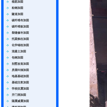
植筋加固
粘钢加固
隧道加固
碳纤维布加固
碳纤维板加固
裂缝修补加固
托梁换柱加固
化学锚栓加固
混凝土加固
包钢加固
别墅改造加固
房屋纠倾加固
地基基础加固
基础注浆加固
学校抗震加固
开门洞加固
隔震减震加固