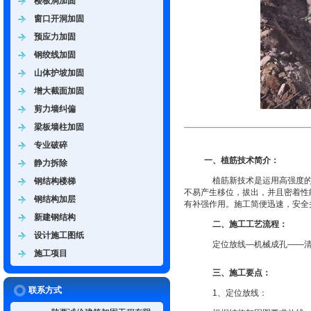
楼板洞加固
窗口开洞加固
预应力加固
钢绞线加固
山体护坡加固
增大截面加固
剪力墙纠偏
梁板墙柱加固
专业破碎
一、植筋技术简介：
静力拆除
植筋新技术是运用高强度
钢结构楼梯
不易产生移位，拔出，并且密着性
钢结构加层
有补强作用。施工简便迅速，安全
新建钢结构
二、施工工艺流程：
设计施工图纸
定位放线—机械成孔——
施工项目
三、施工要点：
联系方式
1
、定位放线：