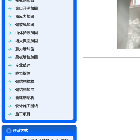
楼板洞加固
窗口开洞加固
预应力加固
钢绞线加固
山体护坡加固
增大截面加固
剪力墙纠偏
梁板墙柱加固
专业破碎
静力拆除
钢结构楼梯
钢结构加层
新建钢结构
设计施工图纸
施工项目
联系方式