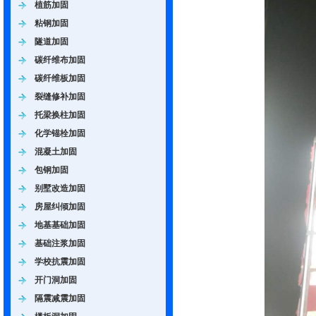
植筋加固
粘钢加固
隧道加固
碳纤维布加固
碳纤维板加固
裂缝修补加固
托梁换柱加固
化学锚栓加固
混凝土加固
包钢加固
别墅改造加固
房屋纠倾加固
地基基础加固
基础注浆加固
学校抗震加固
开门洞加固
隔震减震加固