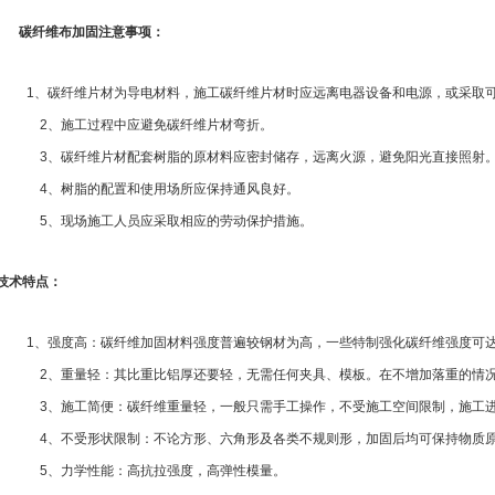
碳纤维布加固注意事项：
1
、碳纤维片材为导电材料，施工碳纤维片材时应远离电器设备和电源，或采取
2
、施工过程中应避免碳纤维片材弯折。
3
、碳纤维片材配套树脂的原材料应密封储存，远离火源，避免阳光直接照射
4
、树脂的配置和使用场所应保持通风良好。
5
、现场施工人员应采取相应的劳动保护措施。
技术特点：
1
、强度高：碳纤维加固材料强度普遍较钢材为高，一些特制强化碳纤维强度可
2
、重量轻：其比重比铝厚还要轻，无需任何夹具、模板。在不增加落重的情
3
、施工简便：碳纤维重量轻，一般只需手工操作，不受施工空间限制，施工
4
、不受形状限制：不论方形、六角形及各类不规则形，加固后均可保持物质
5
、力学性能：高抗拉强度，高弹性模量。