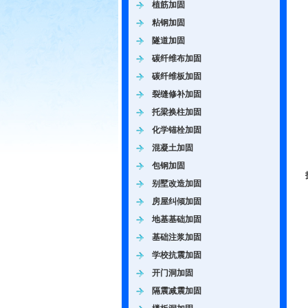
植筋加固
粘钢加固
隧道加固
碳纤维布加固
碳纤维板加固
裂缝修补加固
托梁换柱加固
化学锚栓加固
混凝土加固
包钢加固
别墅改造加固
房屋纠倾加固
地基基础加固
基础注浆加固
学校抗震加固
开门洞加固
隔震减震加固