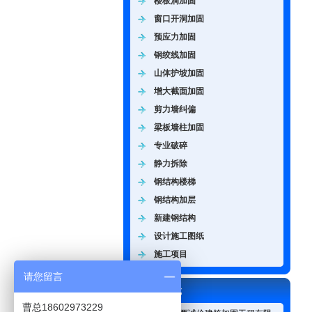
楼板洞加固
窗口开洞加固
预应力加固
钢绞线加固
山体护坡加固
增大截面加固
剪力墙纠偏
梁板墙柱加固
专业破碎
静力拆除
钢结构楼梯
钢结构加层
新建钢结构
设计施工图纸
施工项目
请您留言
联系方式
曹总18602973229