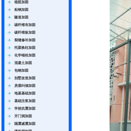
植筋加固
粘钢加固
隧道加固
碳纤维布加固
碳纤维板加固
裂缝修补加固
托梁换柱加固
化学锚栓加固
混凝土加固
包钢加固
别墅改造加固
房屋纠倾加固
地基基础加固
基础注浆加固
学校抗震加固
开门洞加固
隔震减震加固