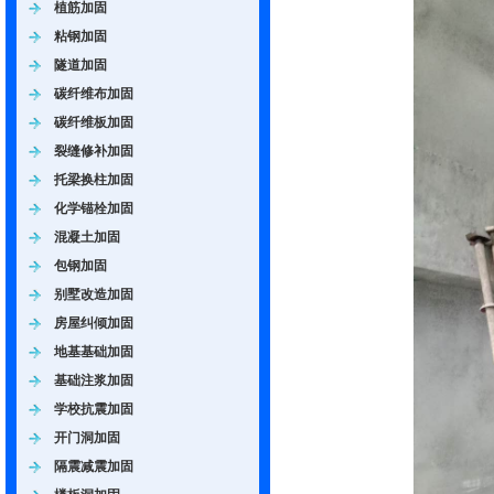
植筋加固
粘钢加固
隧道加固
碳纤维布加固
碳纤维板加固
裂缝修补加固
托梁换柱加固
化学锚栓加固
混凝土加固
包钢加固
别墅改造加固
房屋纠倾加固
地基基础加固
基础注浆加固
学校抗震加固
开门洞加固
隔震减震加固