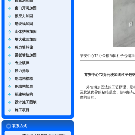
楼板洞加固
窗口开洞加固
预应力加固
钢绞线加固
山体护坡加固
增大截面加固
剪力墙纠偏
梁板墙柱加固
莱安中心T2办公楼加固柱子包钢加
专业破碎
静力拆除
莱安中心T2办公楼加固柱子包
钢结构楼梯
钢结构加层
外包钢加固法的工艺原理，是将
及胶液优异的粘结强度，使钢板与
新建钢结构
度的目的。
设计施工图纸
施工项目
联系方式