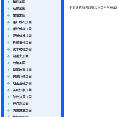
植筋加固
专业建筑加固西安加固公司学校加
粘钢加固
隧道加固
碳纤维布加固
碳纤维板加固
裂缝修补加固
托梁换柱加固
化学锚栓加固
混凝土加固
包钢加固
别墅改造加固
房屋纠倾加固
地基基础加固
基础注浆加固
学校抗震加固
开门洞加固
隔震减震加固