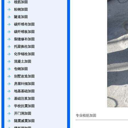
植筋加固
粘钢加固
隧道加固
碳纤维布加固
碳纤维板加固
裂缝修补加固
托梁换柱加固
化学锚栓加固
混凝土加固
包钢加固
别墅改造加固
房屋纠倾加固
地基基础加固
基础注浆加固
学校抗震加固
开门洞加固
专业植筋加固
隔震减震加固