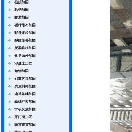
植筋加固
粘钢加固
隧道加固
碳纤维布加固
碳纤维板加固
裂缝修补加固
托梁换柱加固
化学锚栓加固
混凝土加固
包钢加固
别墅改造加固
房屋纠倾加固
地基基础加固
基础注浆加固
学校抗震加固
开门洞加固
隔震减震加固