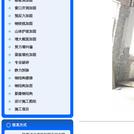
楼板洞加固
窗口开洞加固
预应力加固
钢绞线加固
山体护坡加固
增大截面加固
剪力墙纠偏
梁板墙柱加固
专业破碎
静力拆除
钢结构楼梯
钢结构加层
新建钢结构
设计施工图纸
施工项目
联系方式