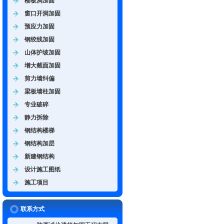
楼板洞加固
窗口开洞加固
预应力加固
钢绞线加固
山体护坡加固
增大截面加固
剪力墙纠偏
梁板墙柱加固
专业破碎
静力拆除
钢结构楼梯
钢结构加层
新建钢结构
设计施工图纸
施工项目
联系方式