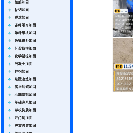
植筋加固
粘钢加固
隧道加固
碳纤维布加固
碳纤维板加固
裂缝修补加固
托梁换柱加固
化学锚栓加固
混凝土加固
包钢加固
别墅改造加固
房屋纠倾加固
地基基础加固
基础注浆加固
学校抗震加固
开门洞加固
隔震减震加固