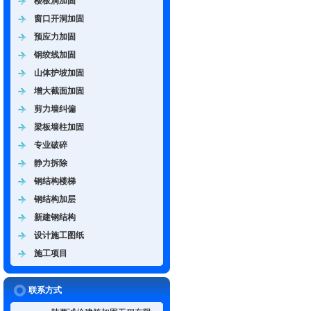
楼板洞加固
窗口开洞加固
预应力加固
钢绞线加固
山体护坡加固
增大截面加固
剪力墙纠偏
梁板墙柱加固
专业破碎
静力拆除
钢结构楼梯
钢结构加层
新建钢结构
设计施工图纸
施工项目
联系方式