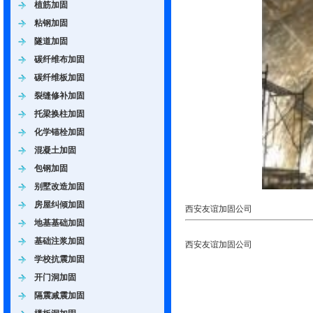
植筋加固
粘钢加固
隧道加固
碳纤维布加固
碳纤维板加固
裂缝修补加固
托梁换柱加固
化学锚栓加固
混凝土加固
包钢加固
别墅改造加固
房屋纠倾加固
西安友谊加固公司
地基基础加固
基础注浆加固
西安友谊加固公司
学校抗震加固
开门洞加固
隔震减震加固